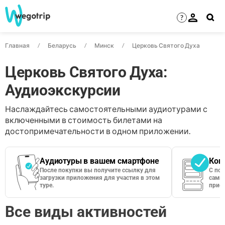
?
Главная
Беларусь
Минск
Церковь Святого Духа
Церковь Святого Духа:
Аудиоэкскурсии
Наслаждайтесь самостоятельными аудиотурами с
включенными в стоимость билетами на
достопримечательности в одном приложении.
Аудиотуры в вашем смартфоне
Кон
После покупки вы получите ссылку для
С по
загрузки приложения для участия в этом
сами 
туре.
приос
Все виды активностей