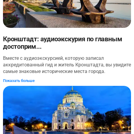
Кронштадт: аудиоэкскурия по главным
достоприм...
Вместе с аудиоэкскурсией, которую записал
аккредитованный гид и житель Кронштадта, вы увидите
самые знаковые исторические места города.
Прогуляетесь по историческому центру и узнаете, как на
Показать больше
протяжении более трех веков город-крепость защищает
Санкт-Петербург от угроз, услышите городские легенды
и истории о мореплавателях. Ваше путешествие
начнется в историческом центре города и далее
пройдет через: Андреевский сад, Безымянный переулок,
Адмиралтейство и Обводный канал, Футшток,
Итальянский дворец, Голландская кухня, Доковый
мост, Кронштадтский маяк и Петровский парк.