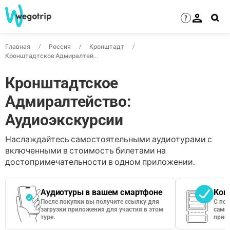
?
Главная
Россия
Кронштадт
Кронштадтское Адмиралтейство
Кронштадтское
Адмиралтейство:
Аудиоэкскурсии
Наслаждайтесь самостоятельными аудиотурами с
включенными в стоимость билетами на
достопримечательности в одном приложении.
Аудиотуры в вашем смартфоне
Кон
После покупки вы получите ссылку для
С по
загрузки приложения для участия в этом
сами 
туре.
приос