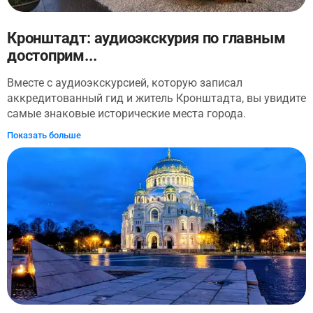
Кронштадт: аудиоэкскурия по главным
достоприм...
Вместе с аудиоэкскурсией, которую записал
аккредитованный гид и житель Кронштадта, вы увидите
самые знаковые исторические места города.
Прогуляетесь по историческому центру и узнаете, как на
Показать больше
протяжении более трех веков город-крепость защищает
Санкт-Петербург от угроз, услышите городские легенды
и истории о мореплавателях. Ваше путешествие
начнется в историческом центре города и далее
пройдет через: Андреевский сад, Безымянный переулок,
Адмиралтейство и Обводный канал, Футшток,
Итальянский дворец, Голландская кухня, Доковый
мост, Кронштадтский маяк и Петровский парк.
Завершится прогулка на Якорной площади, где
возвышается Морской Никольский собор. Во время
путешествия, вы узнаете, как Кронштадт стал