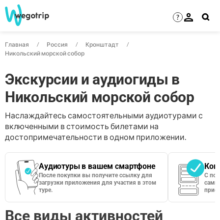
?
Главная
Россия
Кронштадт
Никольский морской собор
Экскурсии и аудиогиды в
Никольский морской собор
Наслаждайтесь самостоятельными аудиотурами с
включенными в стоимость билетами на
достопримечательности в одном приложении.
Аудиотуры в вашем смартфоне
Кон
После покупки вы получите ссылку для
С по
загрузки приложения для участия в этом
сами 
туре.
приос
Все виды активностей