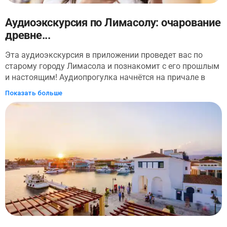
Аудиоэкскурсия по Лимасолу: очарование
древне...
Эта аудиоэкскурсия в приложении проведет вас по
старому городу Лимасола и познакомит с его прошлым
и настоящим! Аудиопрогулка начнётся на причале в
районе Марина, где на волнах покачиваются
Показать больше
белоснежные яхты. Увидите вы и старый порт,
хранящий историю этого средневекового морского
городка. Замок Лимасола также вернет вас в эпоху
смелых завоеваний, прекрасных дам и благородных
рыцарей, среди которых сам Ричард Львиное Сердце!
Здесь вы также рассмотрите пресс для производства
оливкового масла и узнаете секреты его изготовления.
После этого вы изучите старый турецкий квартал с его
банями и мечетями, и посетите бывший городской
рынок. Маленькие улочки и старинные особняки
расскажут о жизни и быте киприотов от древних времен
до наших дней. Также вы узнаете о тесных исторических