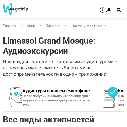
?
Главная
Кипр
Лимасол
Limassol Grand Mosque
Limassol Grand Mosque:
Аудиоэкскурсии
Наслаждайтесь самостоятельными аудиотурами с
включенными в стоимость билетами на
достопримечательности в одном приложении.
Аудиотуры в вашем смартфоне
Кон
После покупки вы получите ссылку для
С по
загрузки приложения для участия в этом
сами 
туре.
приос
Все виды активностей