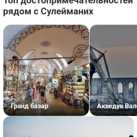
Топ достопримечательностей
рядом с Сулейманих
Гранд базар
Акведук Вал