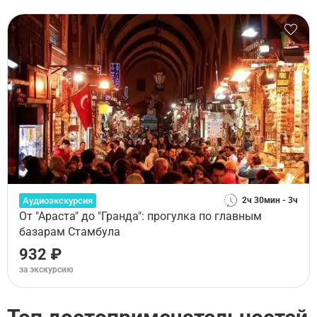
Аудиоэкскурсия
2ч 30мин - 3ч
От "Араста" до "Гранда": прогулка по главным
базарам Стамбула
932 ₽
за экскурсию