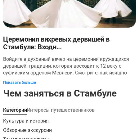
Церемония вихревых дервишей в
Стамбуле: Входн...
Войдите в духовный вечер на церемонии кружащихся
дервишей, традиции, которая восходит к 12 веку с
суфийским орденом Мевлеви. Смотрите, как изящно
вращаются дервиши, выполняя ритуал, воплощающий
Показать больше
любовь и духовность. Это не просто танец - это
Чем заняться в Стамбуле
уникальный культурный опыт, который позволяет вам
увидеть глубокую духовную практику. Окунитесь в
красоту и равновесие кружащихся дервишей, когда они
Категории
Интересы путешественников
проводят эту многовековую церемонию.
Культура и история
Обзорные экскурсии