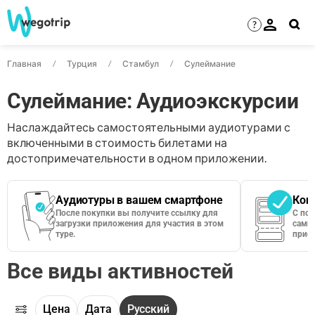
?
Главная
Турция
Стамбул
Сулеймание
Сулеймание: Аудиоэкскурсии
Наслаждайтесь самостоятельными аудиотурами с
включенными в стоимость билетами на
достопримечательности в одном приложении.
Аудиотуры в вашем смартфоне
Кон
После покупки вы получите ссылку для
С по
загрузки приложения для участия в этом
сами 
туре.
приос
Все виды активностей
Цена
Дата
Русский