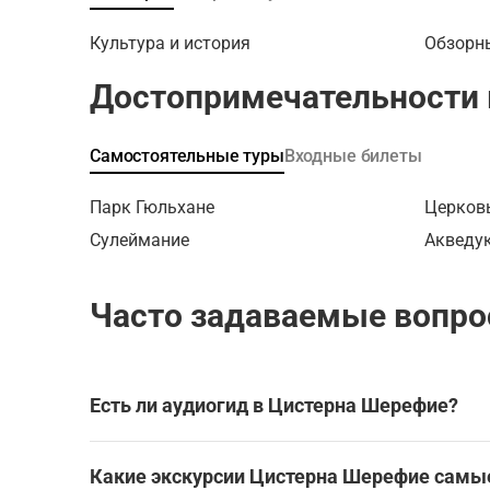
дервише
многих т
и описан
Культура и история
Обзорн
регионах
Достопримечательности 
Самостоятельные туры
Входные билеты
Парк Гюльхане
Церков
Сулеймание
Акведу
Часто задаваемые вопро
Есть ли аудиогид в Цистерна Шерефие?
Да, для посещения Цистерна Шерефие доступен 
римечательности без экскурсовода.
Какие экскурсии Цистерна Шерефие самы