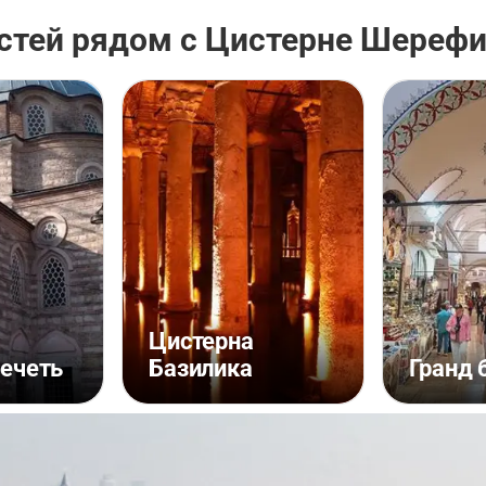
стей рядом с Цистерне Шерефи
Цистерна
мечеть
Базилика
Гранд 