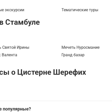
й. Интерактивные выставки
уристов.
ия дают представление о
ые экскурсии
Тематические туры
 Турции.
в Стамбуле
ь Святой Ирины
Мечеть Нуросмание
к Валента
Гранд базар
сы о Цистерне Шерефих
аудиогид, который помогает самостоятельно изучить глав
е популярные?