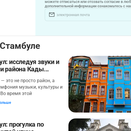
можете отписаться или отозвать согласие в лю
дополнительной информации ознакомьтесь с н
 Стамбуле
л: исследуя звуки и
и района Кады...
— это не просто район, а
имфония музыки, культуры и
 Во время этой
гулки вы пройдёте по его
больше
ным улицам, где оперные
рок-бары и уличные
ты рассказывают свою
л: прогулка по
 Ваше путешествие