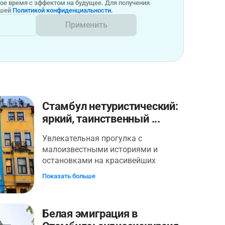
бое время с эффектом на будущее. Для получения
ашей
Политикой конфиденциальности.
Применить
Стамбул нетуристический:
яркий, таинственный ...
Увлекательная прогулка с
малоизвестными историями и
остановками на красивейших
фотоспотах для любителей
Показать больше
нестандартных экскурсий. Начинать
тур рекомендуется с 8⁰⁰-10⁰⁰ утра.
Вы познакомитесь с другим
Белая эмиграция в
Стамбулом и увидите настоящие