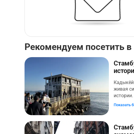
Рекомендуем посетить в
Стамбу
истори
Кадыкёй 
живая с
истории.
аудиопро
Показать 
оживлён
театры, 
музыкан
Стамбу
историю.