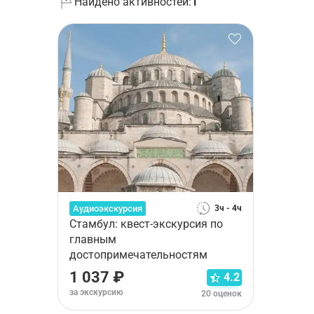
Найдено активностей:
1
Аудиоэкскурсия
3ч - 4ч
Стамбул: квест-экскурсия по
главным
достопримечательностям
1 037 ₽
4.2
за экскурсию
20 оценок