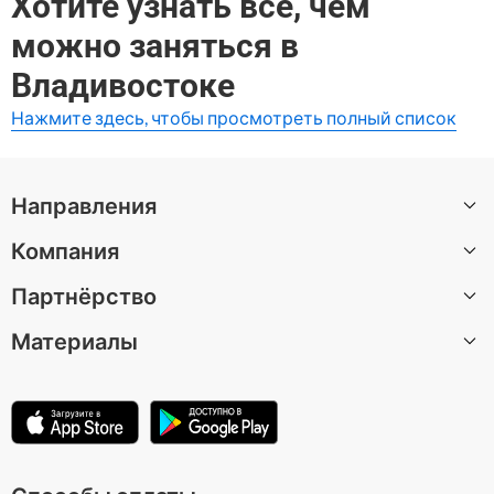
Хотите узнать все, чем
Самые высоко оцененные варианты:
можно заняться в
Городские легенды Владивостока
Владивостоке
Нажмите здесь, чтобы просмотреть полный список
Направления
Компания
Все направления
Партнёрство
О нас
Материалы
Вакансии
Стать автором экскурсии
Центр поддержки
Партнерская программа
Статьи
Условия использования
Для музеев и достопримечательностей
Политика конфиденциальности