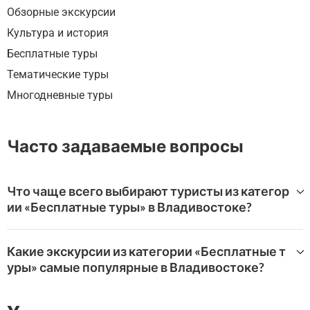
Обзорные экскурсии
Культура и история
Бесплатные туры
Тематические туры
Многодневные туры
Часто задаваемые вопросы
Что чаще всего выбирают туристы из категор
ии «Бесплатные туры» в Владивостоке?
Самые популярные впечатления категории «Бесплатн
ые туры» в Владивосток на WeGoTrip:
Какие экскурсии из категории «Бесплатные т
уры» самые популярные в Владивостоке?
Городские легенды Владивостока
WeGoTrip предлагает широкий выбор туров «Бесплатн
ые туры» в Владивостоке.