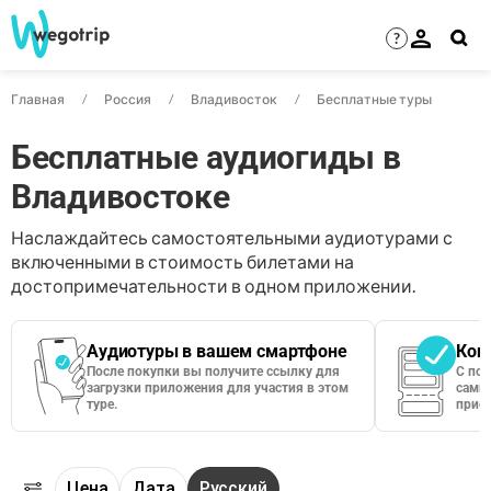
?
Главная
Россия
Владивосток
Бесплатные туры
Бесплатные аудиогиды в
Владивостоке
Наслаждайтесь самостоятельными аудиотурами с
включенными в стоимость билетами на
достопримечательности в одном приложении.
Аудиотуры в вашем смартфоне
Кон
После покупки вы получите ссылку для
С по
загрузки приложения для участия в этом
сами 
туре.
приос
Цена
Дата
Русский