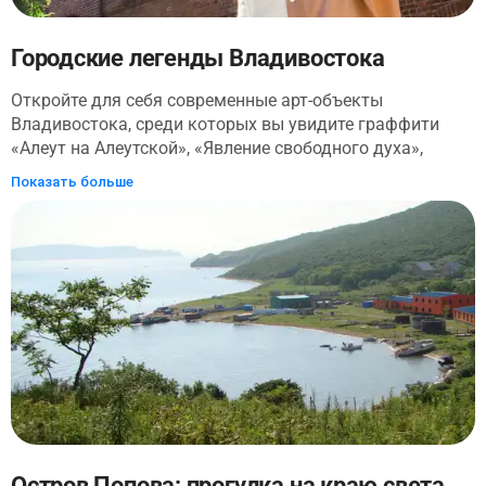
Городские легенды Владивостока
Откройте для себя современные арт-объекты
Владивостока, среди которых вы увидите граффити
«Алеут на Алеутской», «Явление свободного духа»,
инсталляции Штирлиц, 7 сопок и властителей
Показать больше
уссурийской тайги — тигров. Эта экскурсия не только
об уличном искусстве, но и об историях, тайнах и
легендах города, которые скрывают, на первый взгляд,
обычные локации — гостиница Версаль, чайна-таун на
Миллионке, Тигровая улица... Вы узнаете, какие
известнейшие личности оставили свои отпечатки у
старейшего кинотеатра Океан и как родилась идея арт-
объекта 7 сопок. Отправляйтесь на современную и
увлекательную прогулку по Владивостоку!
Остров Попова: прогулка на краю света