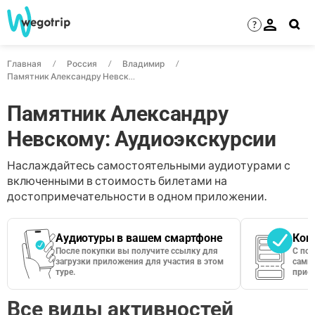
?
Главная
Россия
Владимир
Памятник Александру Невскому
Памятник Александру
Невскому: Аудиоэкскурсии
Наслаждайтесь самостоятельными аудиотурами с
включенными в стоимость билетами на
достопримечательности в одном приложении.
Аудиотуры в вашем смартфоне
Кон
После покупки вы получите ссылку для
С по
загрузки приложения для участия в этом
сами 
туре.
приос
Все виды активностей