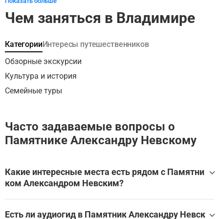
Показать больше
которого стала современная столица России - Москва -
Чем заняться в Владимире
и увидите постройки, которым почти 9 столетий.
Категории
Интересы путешественников
Обзорные экскурсии
Культура и история
Семейные туры
Часто задаваемые вопросы о
Памятнике Александру Невскому
Какие интересные места есть рядом с Памятни
ком Александром Невским?
Памятник Александру Невскому находится в Владимир
е, в окружении множества других великолепных мест.
Есть ли аудиогид в Памятник Александру Невск