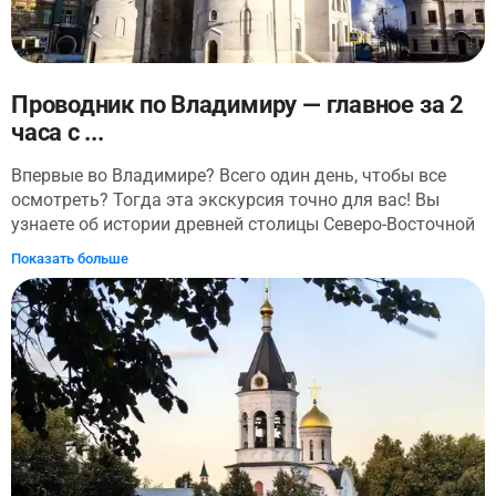
Проводник по Владимиру — главное за 2
часа с ...
Впервые во Владимире? Всего один день, чтобы все
осмотреть? Тогда эта экскурсия точно для вас! Вы
узнаете об истории древней столицы Северо-Восточной
Руси и осмотрите все ее главные
Показать больше
достопримечательности. Прогулка начнется у
автовокзала. Оттуда вы пройдете по улицам старого
города и осмотрите: Владимирский кремль, Успенский
собор, Соборную площадь — центральную площадь
города, Золотые ворота и многое другое. У вас будет
возможность запечатлеть Владимир с высоты птичьего
полета на смотровых площадках (а их на экскурсии
встретится две!). Вы узнаете, что связывает Александра
Невского и Владимир, пройдете по главной улице
города, на которой находится здание Больших торговых