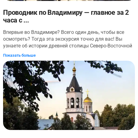
Проводник по Владимиру — главное за 2
часа с ...
Впервые во Владимире? Всего один день, чтобы все
осмотреть? Тогда эта экскурсия точно для вас! Вы
узнаете об истории древней столицы Северо-Восточной
Руси и осмотрите все ее главные
Показать больше
достопримечательности. Прогулка начнется у
автовокзала. Оттуда вы пройдете по улицам старого
города и осмотрите: Владимирский кремль, Успенский
собор, Соборную площадь — центральную площадь
города, Золотые ворота и многое другое. У вас будет
возможность запечатлеть Владимир с высоты птичьего
полета на смотровых площадках (а их на экскурсии
встретится две!). Вы узнаете, что связывает Александра
Невского и Владимир, пройдете по главной улице
города, на которой находится здание Больших торговых
рядов, где в 18 веке кипела торговля. Прогулка
закончится в Патриарших садах, где у вас будет