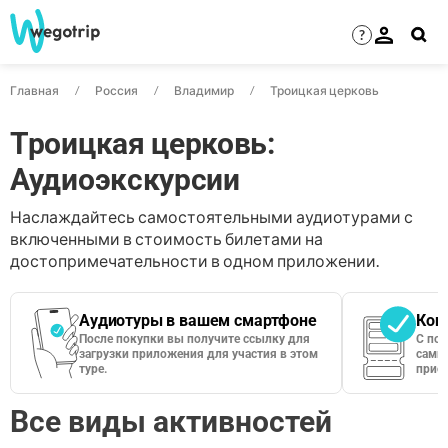
?
Главная
Россия
Владимир
Троицкая церковь
Троицкая церковь:
Аудиоэкскурсии
Наслаждайтесь самостоятельными аудиотурами с
включенными в стоимость билетами на
достопримечательности в одном приложении.
Аудиотуры в вашем смартфоне
Кон
После покупки вы получите ссылку для
С по
загрузки приложения для участия в этом
сами 
туре.
приос
Все виды активностей