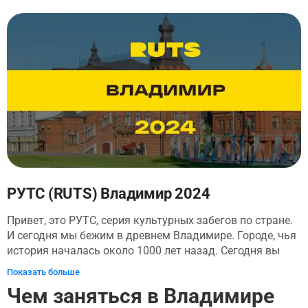
монастырь - ровесник белокаменных храмов, узнаем, в
честь какой княгини получил он свое имя и какие
святыни хранит. Потайными тропами, мимо старинных
особнячков и храмов выйдем к не менее древнему
Богроодице-рождественскому монастырю, заглянем
внутрь, а потом по живописной неведомой многим
тропе вдоль его стен, откуда открывается
великолепный вид, вернемся в сердце города - к
Дмитриевскому и Успенскому соборам.
РУТС (RUTS) Владимир 2024
Привет, это РУТС, серия культурных забегов по стране.
И сегодня мы бежим в древнем Владимире. Городе, чья
история началась около 1000 лет назад. Сегодня вы
пробежитесь по древнейшей части города, преемником
Показать больше
которого стала современная столица России - Москва -
Чем заняться в Владимире
и увидите постройки, которым почти 9 столетий.