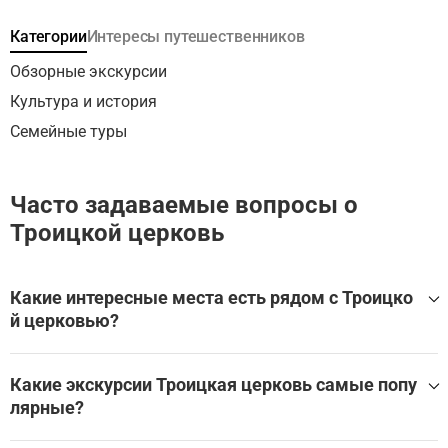
Категории
Интересы путешественников
Обзорные экскурсии
Культура и история
Семейные туры
Часто задаваемые вопросы о
Троицкой церковь
Какие интересные места есть рядом с Троицко
й церковью?
Троицкая церковь находится в Владимире, в окружении
множества других великолепных мест.
Какие экскурсии Троицкая церковь самые попу
лярные?
Эти экскурсии охватывают Троицкую церковь и другие
близлежащие достопримечательности: