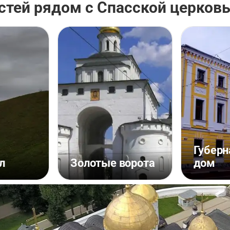
стей рядом с Спасской церков
Губерн
л
Золотые ворота
дом