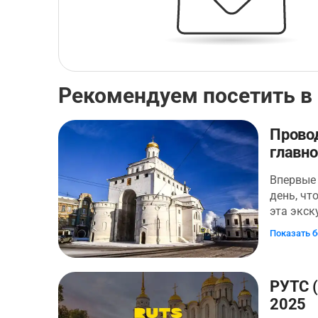
Рекомендуем посетить в
Прово
главное
Впервые 
день, чт
эта экск
узнаете 
Показать 
Северо-В
все ее г
достопр
РУТС 
начнется
2025
пройдете