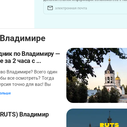
 Владимире
дник по Владимиру —
 за 2 часа с ...
во Владимире? Всего один
обы все осмотреть? Тогда
урсия точно для вас! Вы
об истории древней столицы
больше
осточной Руси и осмотрите
лавные
имечательности. Прогулка
(RUTS) Владимир
 у автовокзала. Оттуда вы
 по улицам старого города