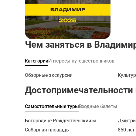
и осмотр
Успенск
— центр
Золотые 
вас буде
Владимир
на смотр
Чем заняться в Владими
экскурси
узнаете,
Категории
Интересы путешественников
Невского
главной 
находитс
Обзорные экскурсии
Культур
рядов, г
Достопримечательности 
торговля
Патриарш
возможн
Самостоятельные туры
Входные билеты
и отдохн
вас на п
Богородице-Рождественский м...
Дмитри
городу!
Соборная площадь
850-лет