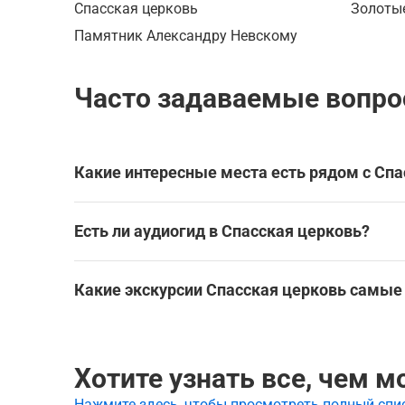
Спасская церковь
Золоты
Памятник Александру Невскому
Часто задаваемые вопро
Какие интересные места есть рядом с Сп
Спасская церковь находится в Владимире, в ок
Есть ли аудиогид в Спасская церковь?
Эти экскурсии охватывают Спасскую церковь и
Проводник по Владимиру — главное за 2 часа
Да, для посещения Спасская церковь доступен 
имечательности без экскурсовода.
Какие экскурсии Спасская церковь самые
Лучшие аудиогиды и самостоятельные экскурси
Самые популярные туры Спасская церковь:
Проводник по Владимиру — главное за 2 часа
Проводник по Владимиру — главное за 2 часа
Хотите узнать все, чем 
Нажмите здесь, чтобы просмотреть полный спи