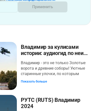
Применить
Владимир за кулисами
истории: аудиогид по неи...
Владимир - это не только Золотые
ворота и древние соборы! Уютные
старинные улочки, по которым
пройдет наше аудиопутешествие,
Показать больше
хранят в себе много интересного! То,
что не показывают туристам гиды,
откроется перед вами, и Владимир
РУТС (RUTS) Владимир
станет вам не случайным знакомым,
2024
а близким и понятным. Начнётся