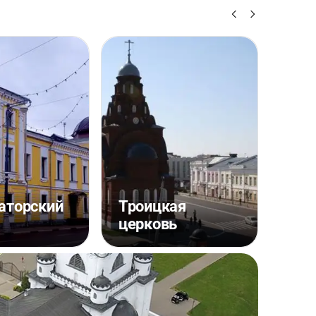
ь
аторский
Троицкая
Пам
церковь
Анд