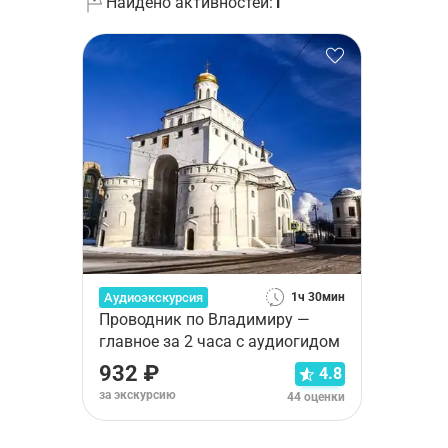
Найдено активностей:
1
Аудиоэкскурсия
1ч 30мин
Проводник по Владимиру —
главное за 2 часа с аудиогидом
932 ₽
4.8
за экскурсию
44 оценки