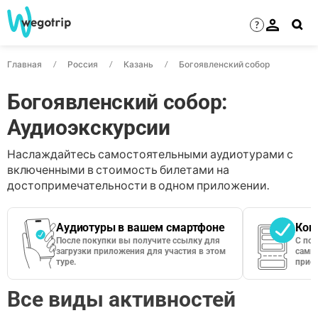
?
Главная
Россия
Казань
Богоявленский собор
Богоявленский собор:
Аудиоэкскурсии
Наслаждайтесь самостоятельными аудиотурами с
включенными в стоимость билетами на
достопримечательности в одном приложении.
Аудиотуры в вашем смартфоне
Кон
После покупки вы получите ссылку для
С по
загрузки приложения для участия в этом
сами 
туре.
приос
Все виды активностей