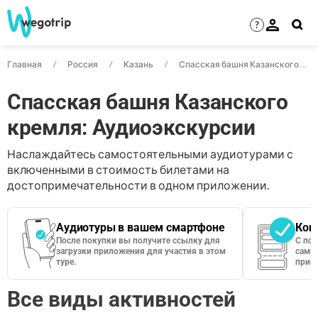
?
Главная
Россия
Казань
Спасская башня Казанского кремля
Спасская башня Казанского
кремля: Аудиоэкскурсии
Наслаждайтесь самостоятельными аудиотурами с
включенными в стоимость билетами на
достопримечательности в одном приложении.
Аудиотуры в вашем смартфоне
Кон
После покупки вы получите ссылку для
С по
загрузки приложения для участия в этом
сами 
туре.
приос
Все виды активностей