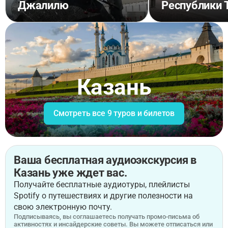
Джалилю
Республики 
Казань
Смотреть все 9 туров и билетов
Ваша бесплатная аудиоэкскурсия в
Казань уже ждет вас.
Получайте бесплатные аудиотуры, плейлисты
Spotify о путешествиях и другие полезности на
свою электронную почту.
Подписываясь, вы соглашаетесь получать промо-письма об
активностях и инсайдерские советы. Вы можете отписаться или