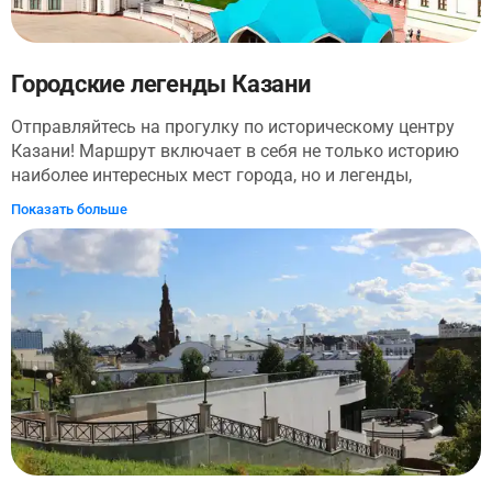
Городские легенды Казани
Отправляйтесь на прогулку по историческому центру
Казани! Маршрут включает в себя не только историю
наиболее интересных мест города, но и легенды,
которые передаются жителями из поколения в
Показать больше
поколение. Экскурсия начнется с посещения старо-
татарской слободы, где вы сможете прочувствовать
атмосферу города и познакомиться с его культурой.
Затем вы отправитесь к одной из главных улиц города
— на улицу Баумана. Там вы сможете забраться на
колокольню, сфотографироваться с самым известным
котом Казани и узнать, сколько километров нужно
преодолеть, чтобы добраться до Нью-Йорка.
Закончится прогулка в Казанском Кремле. Вы узнаете
как мечети Кул Шариф и православному
Благовещенскому собору удается сохранять столь
дружное соседство на протяжении долгих лет. И