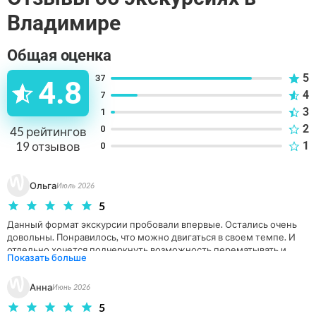
Владимире
Общая оценка
5
37
4.8
4
7
3
1
2
0
45
рейтингов
19
отзывов
1
0
Ольга
Июль 2026
5
Данный формат экскурсии пробовали впервые. Остались очень 
довольны. Понравилось, что можно двигаться в своем темпе. И 
отдельно хочется подчеркнуть возможность перематывать и 
Показать больше
переслушивать.
Анна
Июнь 2026
5