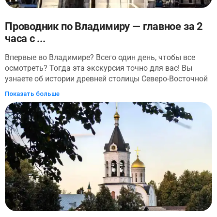
Проводник по Владимиру — главное за 2
часа с ...
Впервые во Владимире? Всего один день, чтобы все
осмотреть? Тогда эта экскурсия точно для вас! Вы
узнаете об истории древней столицы Северо-Восточной
Руси и осмотрите все ее главные
Показать больше
достопримечательности. Прогулка начнется у
автовокзала. Оттуда вы пройдете по улицам старого
города и осмотрите: Владимирский кремль, Успенский
собор, Соборную площадь — центральную площадь
города, Золотые ворота и многое другое. У вас будет
возможность запечатлеть Владимир с высоты птичьего
полета на смотровых площадках (а их на экскурсии
встретится две!). Вы узнаете, что связывает Александра
Невского и Владимир, пройдете по главной улице
города, на которой находится здание Больших торговых
рядов, где в 18 веке кипела торговля. Прогулка