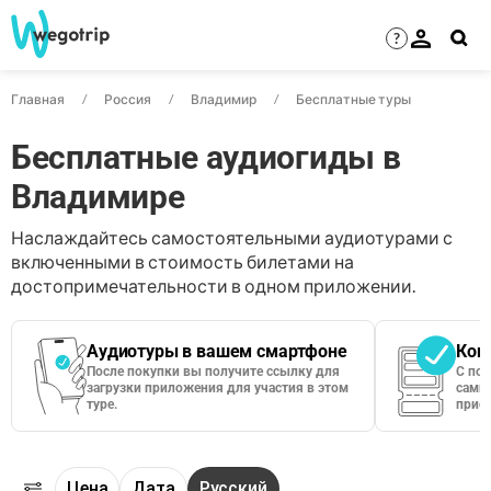
?
Главная
Россия
Владимир
Бесплатные туры
Бесплатные аудиогиды в
Владимире
Наслаждайтесь самостоятельными аудиотурами с
включенными в стоимость билетами на
достопримечательности в одном приложении.
Аудиотуры в вашем смартфоне
Кон
После покупки вы получите ссылку для
С по
загрузки приложения для участия в этом
сами 
туре.
приос
Цена
Дата
Русский