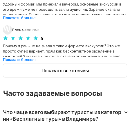
Удобный формат, мы приехали вечером, основные экскурсии в 
это время уже не проводили, взяли аудиогид. Заранее скачали 
приложение. Понравилось, что можно перематывать, переходить 
Показать больше
с шага на шаг, идти в своем темпе. Посмотрели 28 локаций. 
Спасибо, все понравилось.
Елена
Июнь 2026
5
Почему я раньше не знала о таком формате экскурсии? Это же 
просто супер вариант, прям как бесконтактное заселение в 
квартиру)) Заказала, оплатила, скачала приложение и погнали! 
Показать больше
Единственное, конечно, сейчас очень плохо работает интернет и 
следовательно точки геолокация не всегда определялись и 
Показать все отзывы
включалась экскурсия. Но для этого ее заранее рекомендуют 
скачать, что собственно я и сделала. Довольна очень! Ни от кого 
не зависишь, идешь в своем темпе, захотел - присел, захотел - 
что-то переслушал по второму разу, а можно и вовсе поставить 
Часто задаваемые вопросы
на паузу и перекусить где-то по пути маршрута. 

Рекомендую на 💯
Что чаще всего выбирают туристы из категор
ии «Бесплатные туры» в Владимире?