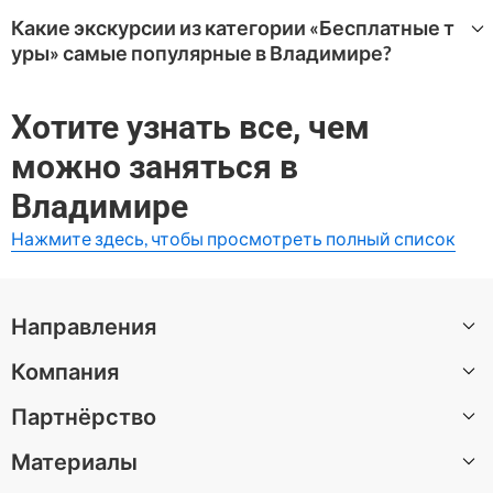
Самые популярные впечатления категории «Бесплатн
ые туры» в Владимир на WeGoTrip:
Какие экскурсии из категории «Бесплатные т
уры» самые популярные в Владимире?
РУТС (RUTS) Владимир 2025
WeGoTrip предлагает широкий выбор туров «Бесплатн
ые туры» в Владимире.
Хотите узнать все, чем
Самые высоко оцененные варианты:
можно заняться в
РУТС (RUTS) Владимир 2025
Владимире
Нажмите здесь, чтобы просмотреть полный список
Направления
Компания
Все направления
Партнёрство
О нас
Материалы
Вакансии
Стать автором экскурсии