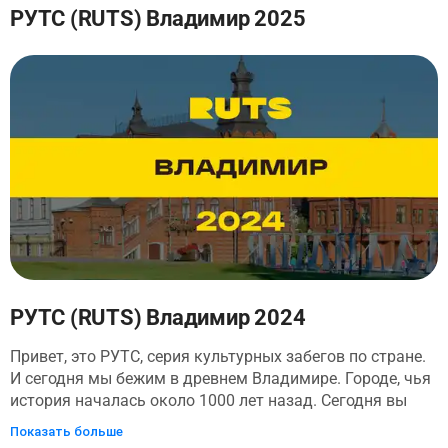
поведает владимирские тайны. Заглянем в Княгинин
РУТС (RUTS) Владимир 2025
монастырь - ровесник белокаменных храмов, узнаем, в
честь какой княгини получил он свое имя и какие
святыни хранит. Потайными тропами, мимо старинных
особнячков и храмов выйдем к не менее древнему
Богроодице-рождественскому монастырю, заглянем
внутрь, а потом по живописной неведомой многим
тропе вдоль его стен, откуда открывается
великолепный вид, вернемся в сердце города - к
Дмитриевскому и Успенскому соборам.
РУТС (RUTS) Владимир 2024
Привет, это РУТС, серия культурных забегов по стране.
И сегодня мы бежим в древнем Владимире. Городе, чья
история началась около 1000 лет назад. Сегодня вы
пробежитесь по древнейшей части города, преемником
Показать больше
которого стала современная столица России - Москва -