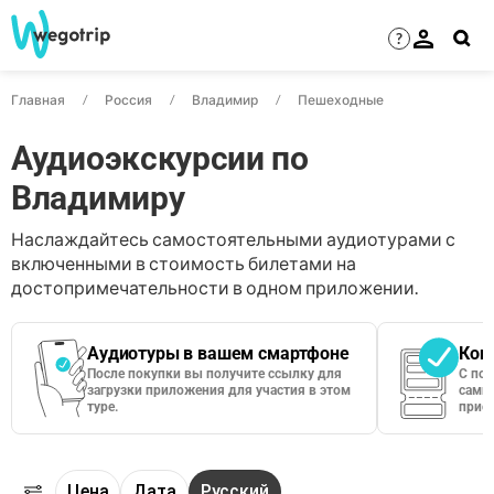
?
Главная
Россия
Владимир
Пешеходные
Аудиоэкскурсии по
Владимиру
Наслаждайтесь самостоятельными аудиотурами с
включенными в стоимость билетами на
достопримечательности в одном приложении.
Аудиотуры в вашем смартфоне
Кон
После покупки вы получите ссылку для
С по
загрузки приложения для участия в этом
сами 
туре.
приос
Цена
Дата
Русский