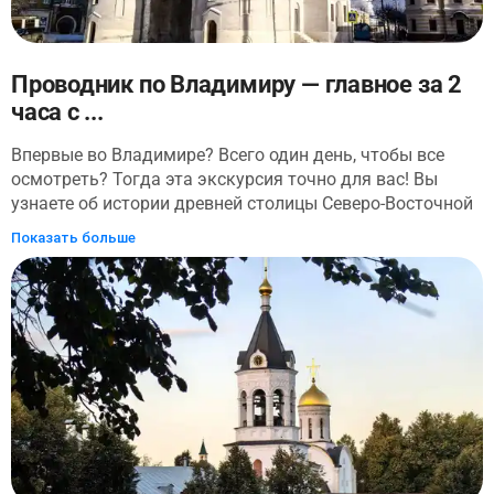
Проводник по Владимиру — главное за 2
часа с ...
Впервые во Владимире? Всего один день, чтобы все
осмотреть? Тогда эта экскурсия точно для вас! Вы
узнаете об истории древней столицы Северо-Восточной
Руси и осмотрите все ее главные
Показать больше
достопримечательности. Прогулка начнется у
автовокзала. Оттуда вы пройдете по улицам старого
города и осмотрите: Владимирский кремль, Успенский
собор, Соборную площадь — центральную площадь
города, Золотые ворота и многое другое. У вас будет
возможность запечатлеть Владимир с высоты птичьего
полета на смотровых площадках (а их на экскурсии
встретится две!). Вы узнаете, что связывает Александра
Невского и Владимир, пройдете по главной улице
города, на которой находится здание Больших торговых