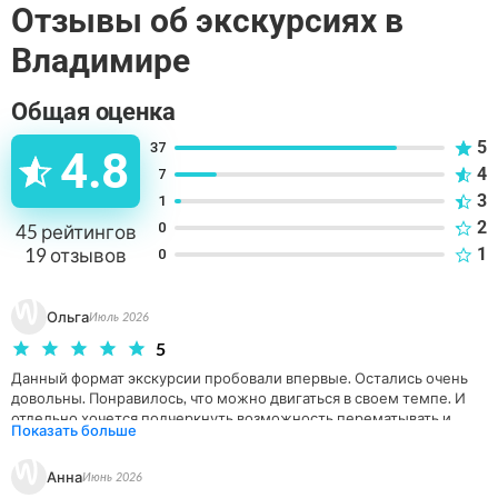
Отзывы об экскурсиях в
и увидите постройки, которым почти 9 столетий.
Владимире
Общая оценка
5
37
4.8
4
7
3
1
2
0
45
рейтингов
19
отзывов
1
0
Ольга
Июль 2026
5
Данный формат экскурсии пробовали впервые. Остались очень 
довольны. Понравилось, что можно двигаться в своем темпе. И 
отдельно хочется подчеркнуть возможность перематывать и 
Показать больше
переслушивать.
Анна
Июнь 2026