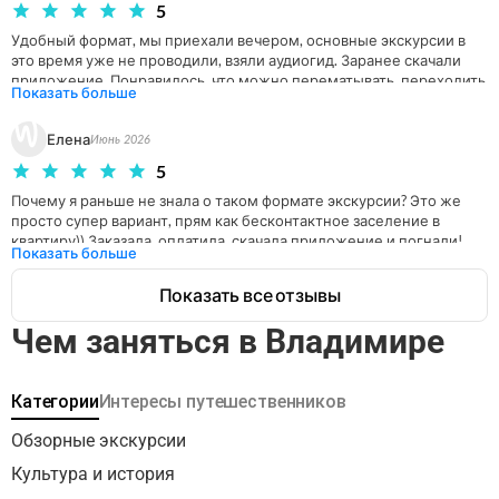
5
Удобный формат, мы приехали вечером, основные экскурсии в 
это время уже не проводили, взяли аудиогид. Заранее скачали 
приложение. Понравилось, что можно перематывать, переходить 
Показать больше
с шага на шаг, идти в своем темпе. Посмотрели 28 локаций. 
Спасибо, все понравилось.
Елена
Июнь 2026
5
Почему я раньше не знала о таком формате экскурсии? Это же 
просто супер вариант, прям как бесконтактное заселение в 
квартиру)) Заказала, оплатила, скачала приложение и погнали! 
Показать больше
Единственное, конечно, сейчас очень плохо работает интернет и 
следовательно точки геолокация не всегда определялись и 
Показать все отзывы
включалась экскурсия. Но для этого ее заранее рекомендуют 
скачать, что собственно я и сделала. Довольна очень! Ни от кого 
Чем заняться в Владимире
не зависишь, идешь в своем темпе, захотел - присел, захотел - 
что-то переслушал по второму разу, а можно и вовсе поставить 
на паузу и перекусить где-то по пути маршрута. 

Категории
Интересы путешественников
Рекомендую на 💯
Обзорные экскурсии
Культура и история