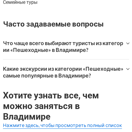
Семейные туры
Часто задаваемые вопросы
Что чаще всего выбирают туристы из категор
ии «Пешеходные» в Владимире?
Самые популярные впечатления категории «Пешеходн
ые» в Владимир на WeGoTrip:
Какие экскурсии из категории «Пешеходные»
самые популярные в Владимире?
Владимир за кулисами истории: аудиогид по неизве
данным уголкам старого города
WeGoTrip предлагает широкий выбор туров «Пешеход
ные» в Владимире.
Хотите узнать все, чем
Самые высоко оцененные варианты:
можно заняться в
Владимир за кулисами истории: аудиогид по неизве
Владимире
данным уголкам старого города
Нажмите здесь, чтобы просмотреть полный список